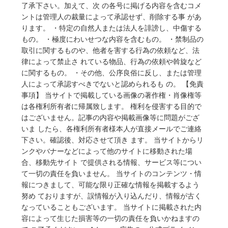
了承下さい。加えて、次 の各号に掲げる内容を含むコメ
ントは管理人の裁量によって承認せず、削除する事 があ
ります。 ・特定の自然人または法人を誹謗し、中傷する
もの。 ・極度にわいせつな内容を含むもの。 ・禁制品の
取引に関するものや、他者を害する行為の依頼など、法
律によって禁止さ れている物品、行為の依頼や斡旋など
に関するもの。 ・その他、公序良俗に反し、または管理
人によって承認すべきでないと認められるも の。 【免責
事項】 当サイトで掲載している画像の著作権・肖像権等
は各権利所有者に帰属致します。 権利を侵害する目的で
はございません。記事の内容や掲載画像等に問題がござ
いま したら、各権利所有者様本人が直接メールでご連絡
下さい。確認後、対応させて頂き ます。 当サイトからリ
ンクやバナーなどによって他のサイトに移動された場
合、移動先サイト で提供される情報、サービス等につい
て一切の責任を負いません。 当サイトのコンテンツ・情
報につきまして、可能な限り正確な情報を掲載するよう
努め ておりますが、誤情報が入り込んだり、情報が古く
なっていることもございます。 当サイトに掲載された内
容によって生じた損害等の一切の責任を負いかねますの