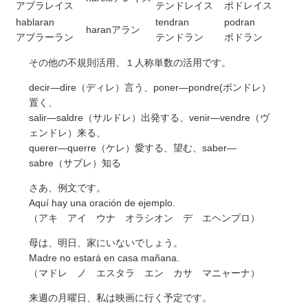
アブラレイス
テンドレイス
ポドレイス
hablaran
tendran
podran
haranアラン
アブラーラン
テンドラン
ポドラン
その他の不規則活用、１人称単数の活用です。
decir—dire（ディレ）言う、poner—pondre(ポンドレ）
置く、
salir—saldre（サルドレ）出発する、venir—vendre（ヴ
ェンドレ）来る、
querer—querre（ケレ）愛する、望む、saber—
sabre（サブレ）知る
さあ、例文です。
Aquí hay una oración de ejemplo.
（アキ アイ ウナ オラシオン デ エヘンプロ）
母は、明日、家にいないでしょう。
Madre no estará en casa mañana.
（マドレ ノ エスタラ エン カサ マニャーナ）
来週の月曜日、私は映画に行く予定です。