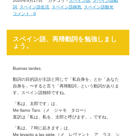
2020年5月17日
カテゴリ -
スペイン語
,
スペイン語動
詞
,
スペイン語生活
,
スペイン語病気
,
スペイン語観光
コメント : 0
スペイン語、再帰動詞を勉強しまし
ょう。
Buenas tardes.
動詞の目的語が主語と同じで「私自身を」とか「あなた
自身を」〜すると言う「再帰動詞」という動詞がありま
す。スペイン語独特ですね。
「私は、太郎です」は、
Me llamo Taro.（メ ジャモ タロー）
直訳は「私は、私を、太郎と呼びます。」ですね。
「私は、７時に起きます」は、
Me levanto a las siete.（メ レヴァント ア ラス シ