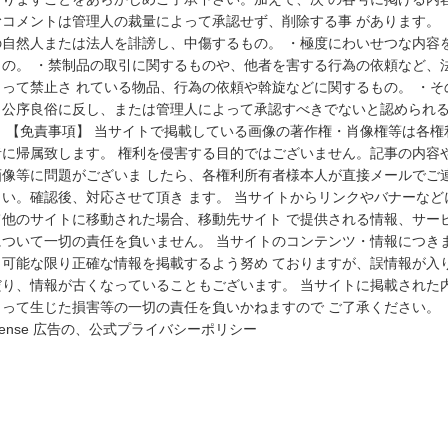
むコメントは管理人の裁量によって承認せず、削除する事 があります。 
の自然人または法人を誹謗し、中傷するもの。 ・極度にわいせつな内容
もの。 ・禁制品の取引に関するものや、他者を害する行為の依頼など、
よって禁止さ れている物品、行為の依頼や斡旋などに関するもの。 ・そ
、公序良俗に反し、または管理人によって承認すべきでないと認められ
。 【免責事項】 当サイトで掲載している画像の著作権・肖像権等は各権
者に帰属致します。 権利を侵害する目的ではございません。記事の内容
画像等に問題がございま したら、各権利所有者様本人が直接メールでご
さい。確認後、対応させて頂き ます。 当サイトからリンクやバナーなど
て他のサイトに移動された場合、移動先サイト で提供される情報、サー
について一切の責任を負いません。 当サイトのコンテンツ・情報につき
、可能な限り正確な情報を掲載するよう努め ておりますが、誤情報が入
だり、情報が古くなっていることもございます。 当サイトに掲載された
よって生じた損害等の一切の責任を負いかねますので ご了承ください。
sense 広告の、公式プライバシーポリシー