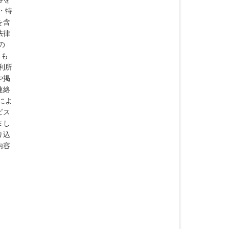
・特
を含
法律
の
るも
利所
や掲
連絡
によ
ビス
まし
り込
内容