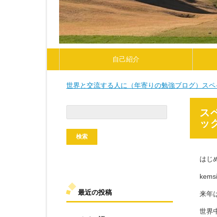
自己紹介
世界と交流する人に（年寄りの勉強ブログ）スペ
検
ス
索:
ッ
はじ
kem
最近の投稿
来年
世界