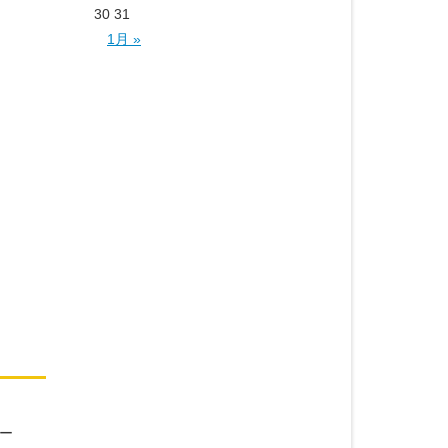
30
31
1月 »
イ
ユー