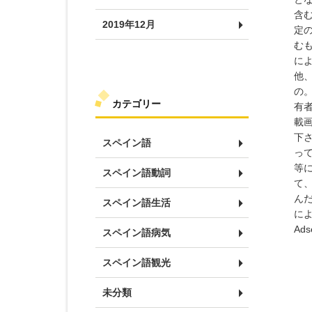
含
2019年12月
定
む
に
他
の
カテゴリー
有
載
下
スペイン語
っ
等
スペイン語動詞
て
ん
スペイン語生活
に
Ad
スペイン語病気
スペイン語観光
未分類