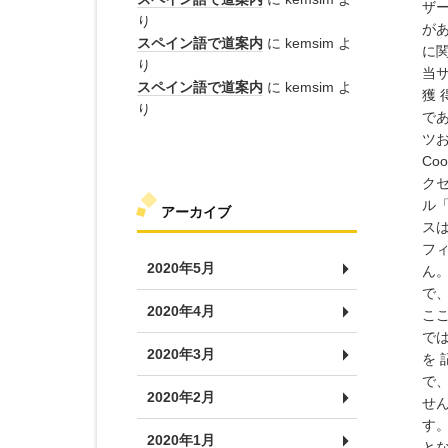
ザー
り
があ
スペイン語で道案内
に
kemsim
よ
に関
り
当サ
スペイン語で道案内
に
kemsim
よ
獲
り
であ
ツ
Co
クセ
ル「
アーカイブ
スは
フ
2020年5月
ん。
で
2020年4月
こ
で
2020年3月
を
で、
2020年2月
せん
す
2020年1月
と