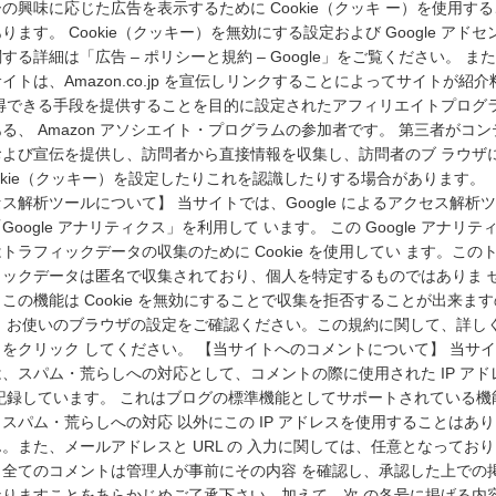
の興味に応じた広告を表示するために Cookie（クッキ ー）を使用す
ります。 Cookie（クッキー）を無効にする設定および Google アドセ
する詳細は「広告 – ポリシーと規約 – Google」をご覧ください。 ま
イトは、Amazon.co.jp を宣伝しリンクすることによってサイトが紹介
 得できる手段を提供することを目的に設定されたアフィリエイトプログ
る、 Amazon アソシエイト・プログラムの参加者です。 第三者がコン
および宣伝を提供し、訪問者から直接情報を収集し、訪問者のブ ラウザ
okie（クッキー）を設定したりこれを認識したりする場合があります。 
ス解析ツールについて】 当サイトでは、Google によるアクセス解析
Google アナリティクス」を利用して います。 この Google アナリテ
トラフィックデータの収集のために Cookie を使用してい ます。この
ィックデータは匿名で収集されており、個人を特定するものではありま 
この機能は Cookie を無効にすることで収集を拒否することが出来ます
、 お使いのブラウザの設定をご確認ください。この規約に関して、詳し
こをクリック してください。 【当サイトへのコメントについて】 当サ
は、スパム・荒らしへの対応として、コメントの際に使用された IP アド
 記録しています。 これはブログの標準機能としてサポートされている機
スパム・荒らしへの対応 以外にこの IP アドレスを使用することはあ
。また、メールアドレスと URL の 入力に関しては、任意となってお
。全てのコメントは管理人が事前にその内容 を確認し、承認した上での
なりますことをあらかじめご了承下さい。加えて、次 の各号に掲げる内