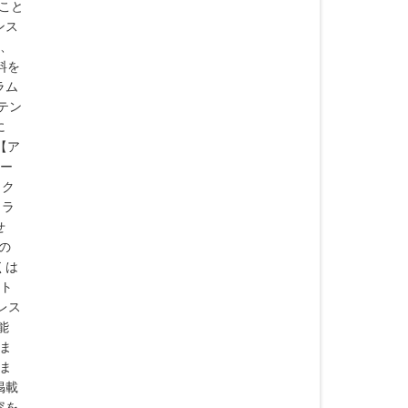
ること
ンス
た、
料を
ラム
テン
に
【ア
ツー
ィク
トラ
せ
の
くは
イト
レス
能
りま
りま
掲載
容を