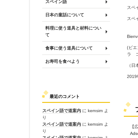
スペイン語
スペ
日本の童話について
スペ
料理に使う道具と材料につい
て
Bienv
(ビ
食事に使う道具について
ラ 
お寿司を食べよう
（日
201
最近のコメント
スペイン語で道案内
に
kemsim
よ
り
スペイン語で道案内
に
kemsim
よ
【広
り
Ad
スペイン語で道案内
に
kemsim
よ