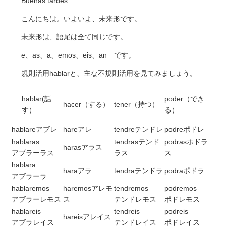
Buenas tardes
こんにちは。いよいよ、未来形です。
未来形は、語尾は全て同じです。
e、as、a、emos、eis、an です。
規則活用hablarと、主な不規則活用を見てみましょう。
hablar(話
poder（でき
hacer（する）
tener（持つ）
す）
る）
hablareアブレ
hareアレ
tendreテンドレ
podreポドレ
hablaras
tendrasテンド
podrasポドラ
harasアラス
アブラーラス
ラス
ス
hablara
haraアラ
tendraテンドラ
podraポドラ
アブラーラ
hablaremos
haremosアレモ
tendremos
podremos
アブラーレモス
ス
テンドレモス
ポドレモス
hablareis
tendreis
podreis
hareisアレイス
アブラレイス
テンドレイス
ポドレイス