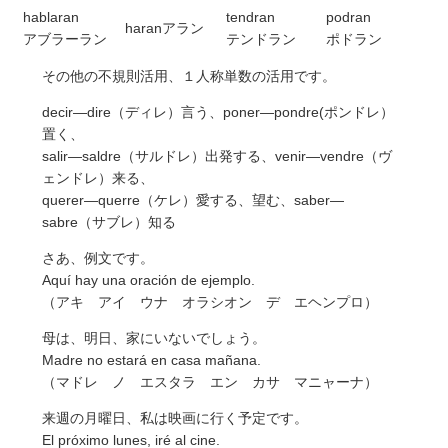
hablaran
tendran
podran
haranアラン
アブラーラン
テンドラン
ポドラン
その他の不規則活用、１人称単数の活用です。
decir—dire（ディレ）言う、poner—pondre(ポンドレ）
置く、
salir—saldre（サルドレ）出発する、venir—vendre（ヴ
ェンドレ）来る、
querer—querre（ケレ）愛する、望む、saber—
sabre（サブレ）知る
さあ、例文です。
Aquí hay una oración de ejemplo.
（アキ アイ ウナ オラシオン デ エヘンプロ）
母は、明日、家にいないでしょう。
Madre no estará en casa mañana.
（マドレ ノ エスタラ エン カサ マニャーナ）
来週の月曜日、私は映画に行く予定です。
El próximo lunes, iré al cine.