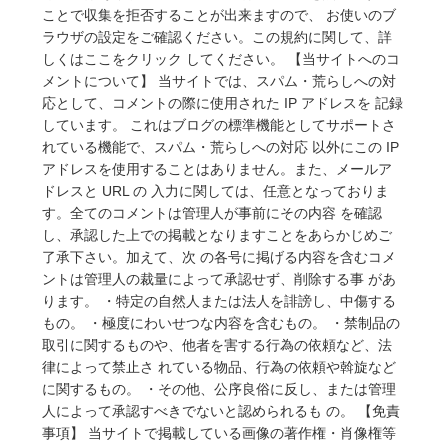
ことで収集を拒否することが出来ますので、 お使いのブ
ラウザの設定をご確認ください。この規約に関して、詳
しくはここをクリック してください。 【当サイトへのコ
メントについて】 当サイトでは、スパム・荒らしへの対
応として、コメントの際に使用された IP アドレスを 記録
しています。 これはブログの標準機能としてサポートさ
れている機能で、スパム・荒らしへの対応 以外にこの IP
アドレスを使用することはありません。また、メールア
ドレスと URL の 入力に関しては、任意となっておりま
す。全てのコメントは管理人が事前にその内容 を確認
し、承認した上での掲載となりますことをあらかじめご
了承下さい。加えて、次 の各号に掲げる内容を含むコメ
ントは管理人の裁量によって承認せず、削除する事 があ
ります。 ・特定の自然人または法人を誹謗し、中傷する
もの。 ・極度にわいせつな内容を含むもの。 ・禁制品の
取引に関するものや、他者を害する行為の依頼など、法
律によって禁止さ れている物品、行為の依頼や斡旋など
に関するもの。 ・その他、公序良俗に反し、または管理
人によって承認すべきでないと認められるも の。 【免責
事項】 当サイトで掲載している画像の著作権・肖像権等